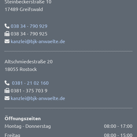
Steinbeckerstraße 10
17489 Greifswald
038 34 - 790 929

038 34 - 790 925

kanzlei@bjk-anwaelte.de

Altschmiedestraße 20
18055 Rostock
0381 - 21 02 160

0381 - 375 703 9

kanzlei@bjk-anwaelte.de

Öffnungszeiten
Montag - Donnerstag
08:00 - 17:00
Freitag
08:00 - 15:00